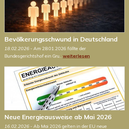
Bevölkerungsschwund in Deutschland
18.02.2026
- Am 28.01.2026 fällte der
Bundesgerichtshof ein Gru...
weiterlesen
Neue Energieausweise ab Mai 2026
16.02.2026
- Ab Mai 2026 gelten in der EU neue