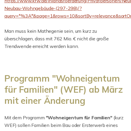
https://www.kfw.de/inlandsfoerderung/Privatpersonen/Neub
Neubau-Wohngebäude-(297-298)/?
query=*%3A*&page=1&rows=10&sortBy=relevance&sortOrde
Man muss kein Mathegenie sein, um kurz zu
überschlagen, dass mit 762 Mio. € nicht die große
Trendwende erreicht werden kann.
Programm "Wohneigentum
für Familien" (WEF) ab März
mit einer Änderung
Mit dem Programm
"Wohneigentum für Familien"
(kurz
WEF) sollen Familien beim Bau oder Ersterwerb eines