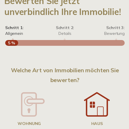
Bewerten Sie jetzt
unverbindlich Ihre Immobilie!
Schritt 1:
Schritt 2:
Schritt 3:
Allgemein
Details
Bewertung
5 %
S
A
Welche Art von Immobilien möchten Sie
bewerten?
W
<
WOHNUNG
HAUS