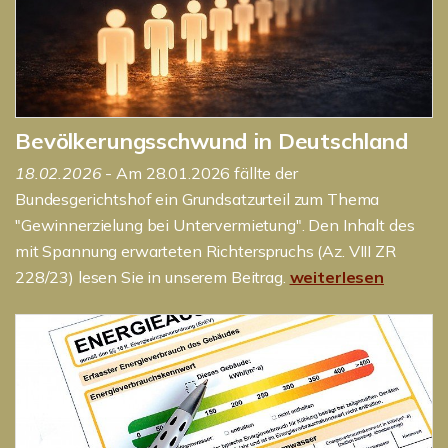
Bevölkerungsschwund in Deutschland
18.02.2026
- Am 28.01.2026 fällte der
Bundesgerichtshof ein Grundsatzurteil zum Thema
"Gewinnerzielung bei Untervermietung". Den Inhalt des
mit Spannung erwarteten Richterspruchs (Az. VIII ZR
228/23) lesen Sie in unserem Beitrag.
weiterlesen