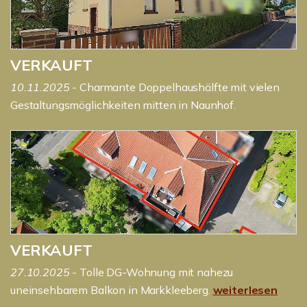
VERKAUFT
10.11.2025
- Charmante Doppelhaushälfte mit vielen
Gestaltungsmöglichkeiten mitten in Naunhof.
VERKAUFT
27.10.2025
- Tolle DG-Wohnung mit nahezu
uneinsehbarem Balkon in Markkleeberg.
weiterlesen