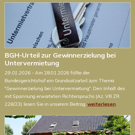
BGH-Urteil zur Gewinnerzielung bei
Untervermietung
29.01.2026
- Am 28.01.2026 fällte der
Bundesgerichtshof ein Grundsatzurteil zum Thema
"Gewinnerzielung bei Untervermietung". Den Inhalt des
mit Spannung erwarteten Richterspruchs (Az. VIII ZR
228/23) lesen Sie in unserem Beitrag.
weiterlesen