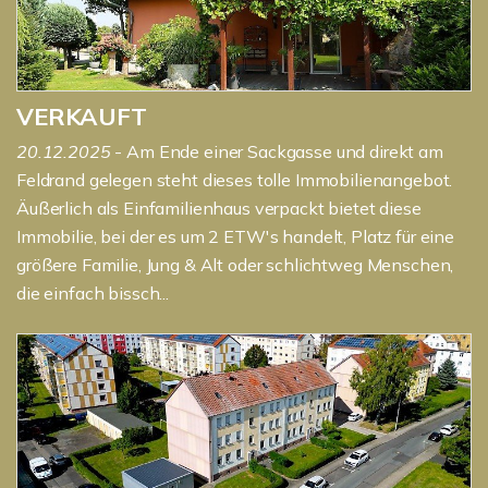
VERKAUFT
20.12.2025
- Am Ende einer Sackgasse und direkt am
Feldrand gelegen steht dieses tolle Immobilienangebot.
Äußerlich als Einfamilienhaus verpackt bietet diese
Immobilie, bei der es um 2 ETW's handelt, Platz für eine
größere Familie, Jung & Alt oder schlichtweg Menschen,
die einfach bissch...