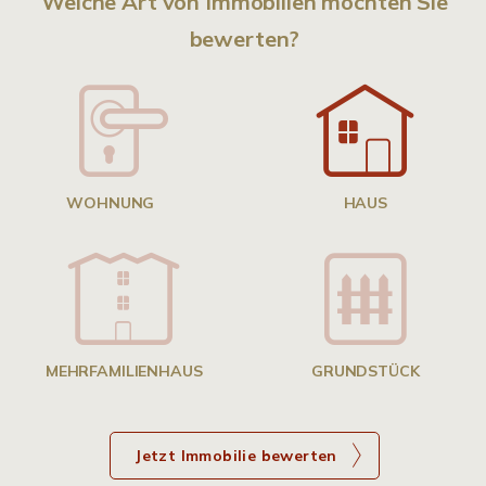
Welche Art von Immobilien möchten Sie
bewerten?
W
<
WOHNUNG
HAUS
g
MEHRFAMILIENHAUS
GRUNDSTÜCK
Jetzt Immobilie bewerten