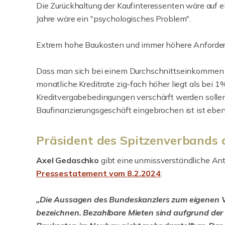
Die Zurückhaltung der Kaufinteressenten wäre auf e
Jahre wäre ein "psychologisches Problem".
Extrem hohe Baukosten und immer höhere Anforderu
Dass man sich bei einem Durchschnittseinkommen mi
monatliche Kreditrate zig-fach höher liegt als bei 1
Kreditvergabebedingungen verschärft werden sollen
Baufinanzierungsgeschäft eingebrochen ist ist eben
Präsident des Spitzenverbands 
Axel Gedaschko
gibt eine unmissverständliche An
Pressestatement vom 8.2.2024
:
„Die Aussagen des Bundeskanzlers zum eigenen Ve
bezeichnen. Bezahlbare Mieten sind aufgrund der