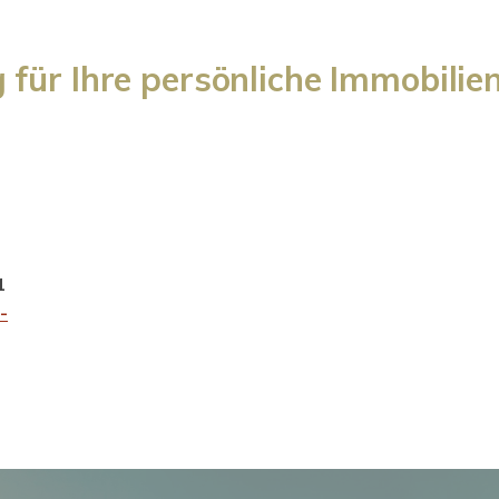
für Ihre persönliche Immobilie
VERKAUFT
VERKAUFT
1
-
Apartment mit Balkon,
Doppelhaushälft
kleiner EBK & TG-
Leipzig-Engelsdo
Stellplatz
ZUM EXPOS
ZUM EXPOSE