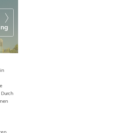
ung
in
ie
. Durch
inen
ren