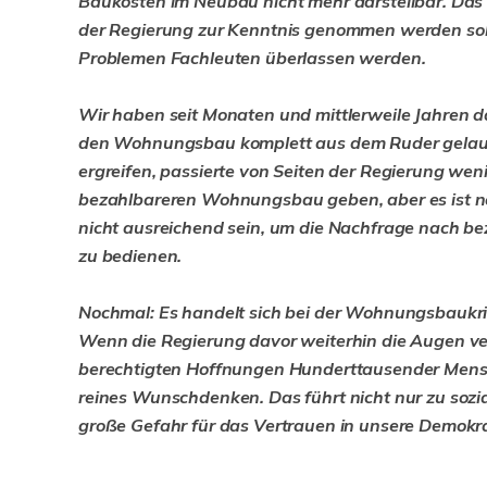
Baukosten im Neubau nicht mehr darstellbar. Das i
der Regierung zur Kenntnis genommen werden soll
Problemen Fachleuten überlassen werden.
Wir haben seit Monaten und mittlerweile Jahren
den Wohnungsbau komplett aus dem Ruder gelauf
ergreifen, passierte von Seiten der Regierung wen
bezahlbareren Wohnungsbau geben, aber es ist noc
nicht ausreichend sein, um die Nachfrage nach b
zu bedienen.
Nochmal: Es handelt sich bei der Wohnungsbaukri
Wenn die Regierung davor weiterhin die Augen vers
berechtigten Hoffnungen Hunderttausender Mensc
reines Wunschdenken. Das führt nicht nur zu sozia
große Gefahr für das Vertrauen in unsere Demokra