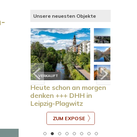
Unsere neuesten Objekte
n-
VERKAUFT
VERKAU
e in
Heute schon an morgen
+++ Wo
rf
denken +++ DHH in
Geschä
Leipzig-Plagwitz
Preis +
E
ZUM EXPOSE