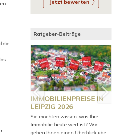
Jetzt bewerten
nen
Ratgeber-Beiträge
l die
das
o
IMMOBILIENPREISE IN
Bevölk
dauerhaft
LEIPZIG 2026
Deutsc
stück
Sie möchten wissen, was Ihre
Am 28.01.
 und
Immobilie heute wert ist? Wir
Bundesger
n
ck? Sie
geben Ihnen einen Überblick übe...
Grundsatz