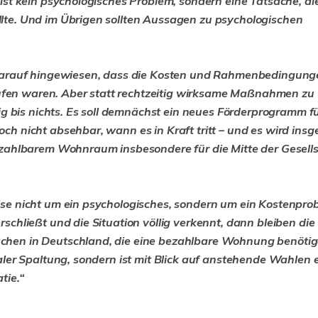
st kein psychologisches Problem, sondern eine Tatsache, di
möchten es jedoch nich
te. Und im Übrigen sollten Aussagen zu psychologischen
verkaufen...
weiter
 darauf hingewiesen, dass die Kosten und Rahmenbedingung
en waren. Aber statt rechtzeitig wirksame Maßnahmen zu
ig bis nichts. Es soll demnächst ein neues Förderprogramm f
h nicht absehbar, wann es in Kraft tritt – und es wird ins
ezahlbarem Wohnraum insbesondere für die Mitte der Gesell
se nicht um ein psychologisches, sondern um ein Kostenpro
chließt und die Situation völlig verkennt, dann bleiben die
hen in Deutschland, die eine bezahlbare Wohnung benötig
ler Spaltung, sondern ist mit Blick auf anstehende Wahlen 
tie.“