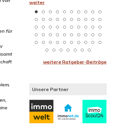
e von
t
weiter
"Gewinnerz
en für
ür
gesamt
schaft
weitere Ratgeber-Beiträge
blem.
Unsere Partner
en,
eine