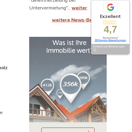
"Gewinnerzielung bei
Untervermietung"...
weiter
Exzellent
weitere News-Beiträge
4,7
Basierend auf
28 Google-Bewertungen
Echtheit von Bewertungen
holz
ie