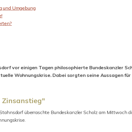
zig und Umgebung
e!
erten?
dorf vor einigen Tagen philosophierte Bundeskanzler Sc
tuelle Wohnungskrise. Dabei sorgten seine Aussagen für
 Zinsanstieg"
tahnsdorf überraschte Bundeskanzler Scholz am Mittwoch d
hnungskrise.