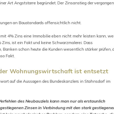
iner Art Angststarre begründet. Der Zinsanstieg der vergange
ngen an Baustandards offensichtlich nicht.
t 4% Zins eine Immobilie eben nicht mehr leisten kann, wei
% Zins, ist ein Fakt und keine Schwarzmalerei. Dass
, Banken schon heute die Kunden wesentlich stärker prüfen, 
so Fakt.
der Wohnungswirtschaft ist entsetzt
Erbbaurecht – S
twort auf die Aussagen des Bundeskanzlers in Stahnsdorf im
profitieren Sie 
von Ihrem Grund
rfehlen des Neubauziels kann man nur als erstaunlich
Sie besitzen in Leipzig
 gestiegenen Zinsen in Verbindung mit den stark gestiegene
Umgebung ein Grundstü