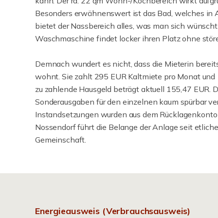
kann. Der rd. 22 qm Wohn-/Kochbereich wirkt aufgru
Besonders erwähnenswert ist das Bad, welches in A
bietet der Nassbereich alles, was man sich wünscht
Waschmaschine findet locker ihren Platz ohne stör
Demnach wundert es nicht, dass die Mieterin bereits
wohnt. Sie zahlt 295 EUR Kaltmiete pro Monat und
zu zahlende Hausgeld beträgt aktuell 155,47 EUR. D
Sonderausgaben für den einzelnen kaum spürbar ve
Instandsetzungen wurden aus dem Rücklagenkonto
Nossendorf führt die Belange der Anlage seit etlichen
Gemeinschaft.
Energieausweis (Verbrauchsausweis)