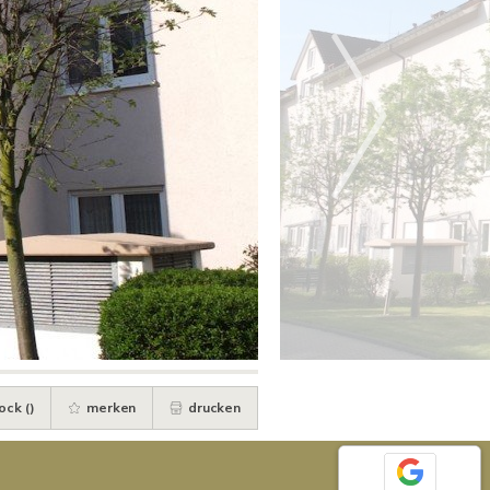
ock (
)
merken
drucken