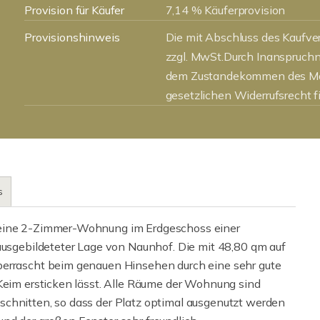
Provision für Käufer
7,14 % Käuferprovision
Provisionshinweis
Die mit Abschluss des Kaufve
zzgl. MwSt.Durch Inanspruchn
dem Zustandekommen des Mak
gesetzlichen Widerrufsrecht 
s
 eine 2-Zimmer-Wohnung im Erdgeschoss einer
 ausgebildeteter Lage von Naunhof. Die mit 48,80 qm auf
berrascht beim genauen Hinsehen durch eine sehr gute
 Keim ersticken lässt. Alle Räume der Wohnung sind
schnitten, so dass der Platz optimal ausgenutzt werden