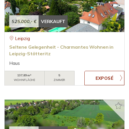
525.000,- €
VERKAUFT
Leipzig
Seltene Gelegenheit - Charmantes Wohnen in
Leipzig-Stötteritz
Haus
137,89 m²
5
WOHNFLÄCHE
ZIMMER