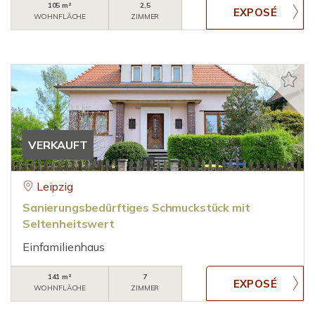
105 m²
2,5
WOHNFLÄCHE
ZIMMER
VERKAUFT
Leipzig
Sanierungsbedürftiges Schmuckstück mit
Seltenheitswert
Einfamilienhaus
141 m²
7
WOHNFLÄCHE
ZIMMER