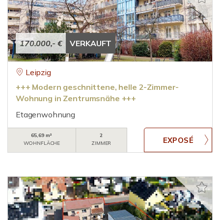
170.000,- €
VERKAUFT
Leipzig
+++ Modern geschnittene, helle 2-Zimmer-
Wohnung in Zentrumsnähe +++
Etagenwohnung
65,69 m²
2
WOHNFLÄCHE
ZIMMER