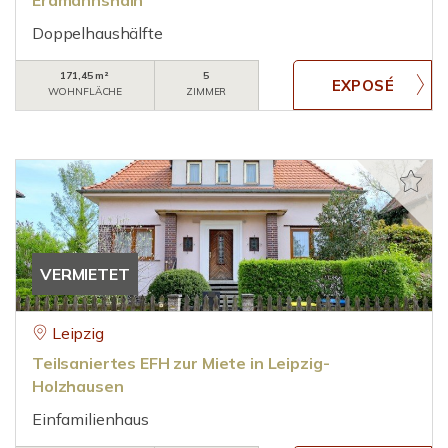
Erdmannshain
Doppelhaushälfte
171,45 m²
5
WOHNFLÄCHE
ZIMMER
VERMIETET
Leipzig
Teilsaniertes EFH zur Miete in Leipzig-
Holzhausen
Einfamilienhaus