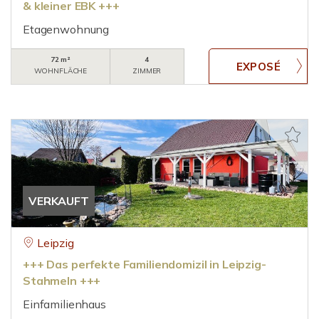
& kleiner EBK +++
Etagenwohnung
72 m²
4
WOHNFLÄCHE
ZIMMER
VERKAUFT
Leipzig
+++ Das perfekte Familiendomizil in Leipzig-
Stahmeln +++
Einfamilienhaus