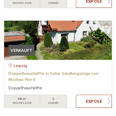
WOHNFLÄCHE
ZIMMER
VERKAUFT
Leipzig
Doppelhaushälfte in toller Siedlungslage von
Mockau-Nord
Doppelhaushälfte
140 m²
5
WOHNFLÄCHE
ZIMMER