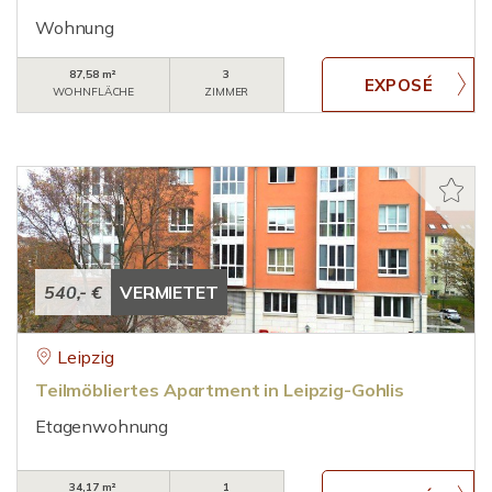
Wohnung
87,58 m²
3
WOHNFLÄCHE
ZIMMER
540,- €
VERMIETET
Leipzig
Teilmöbliertes Apartment in Leipzig-Gohlis
Etagenwohnung
34,17 m²
1