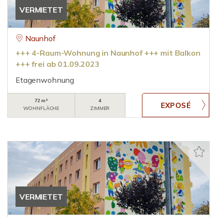
VERMIETET
Naunhof
+++ 4-Raum-Wohnung in Naunhof +++ mit Balkon
+++ frei ab 01.09.2023
Etagenwohnung
72 m²
4
WOHNFLÄCHE
ZIMMER
VERMIETET