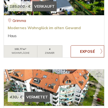
185.000,- €
VERKAUFT
Grimma
Modernes Wohnglück im alten Gewand
Haus
103,77 m²
4
WOHNFLÄCHE
ZIMMER
430,- €
VERMIETET