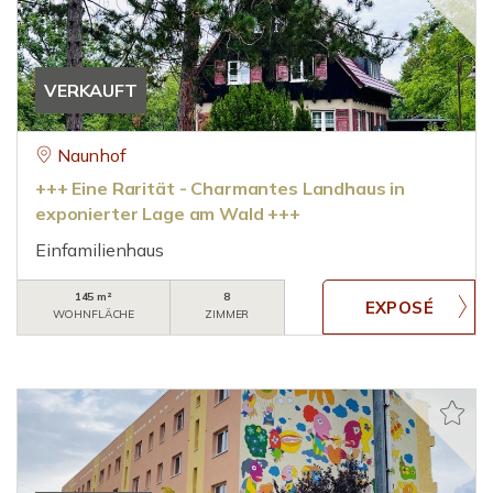
VERKAUFT
Naunhof
+++ Eine Rarität - Charmantes Landhaus in
exponierter Lage am Wald +++
Einfamilienhaus
145 m²
8
WOHNFLÄCHE
ZIMMER