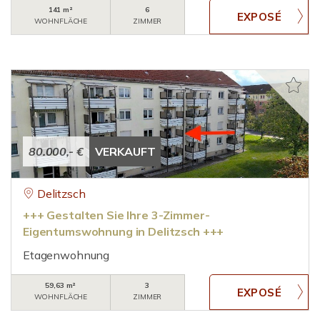
141 m²
6
WOHNFLÄCHE
ZIMMER
80.000,- €
VERKAUFT
Delitzsch
+++ Gestalten Sie Ihre 3-Zimmer-
Eigentumswohnung in Delitzsch +++
Etagenwohnung
59,63 m²
3
WOHNFLÄCHE
ZIMMER