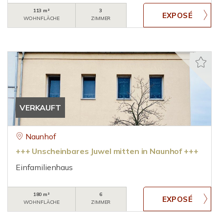
113 m²
3
WOHNFLÄCHE
ZIMMER
VERKAUFT
Naunhof
+++ Unscheinbares Juwel mitten in Naunhof +++
Einfamilienhaus
180 m²
6
WOHNFLÄCHE
ZIMMER