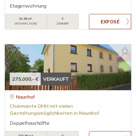
Etagenwohnung
61,98 m²
3
WOHNFLÄCHE
ZIMMER
275.000,- €
VERKAUFT
Naunhof
Charmante DHH mit vielen
Gestaltungsmöglichkeiten in Naunhof
Doppelhaushälfte
135,90 m²
6