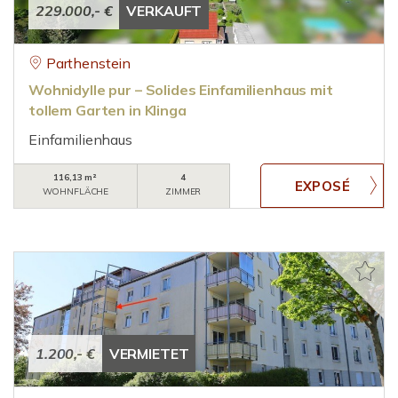
229.000,- €
VERKAUFT
Parthenstein
Wohnidylle pur – Solides Einfamilienhaus mit
tollem Garten in Klinga
Einfamilienhaus
116,13 m²
4
WOHNFLÄCHE
ZIMMER
1.200,- €
VERMIETET