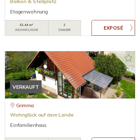
Balkon & Stellplatz
Etagenwohnung
62,44 m²
2
WOHNFLÄCHE
ZIMMER
VERKAUFT
Grimma
Wohnglück auf dem Lande
Einfamilienhaus