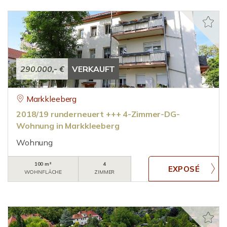
290.000,- €
VERKAUFT
Markkleeberg
2018/19 runderneuert +++ 4-Zimmer-DG-
Wohnung in Markkleeberg
Wohnung
100 m²
4
WOHNFLÄCHE
ZIMMER