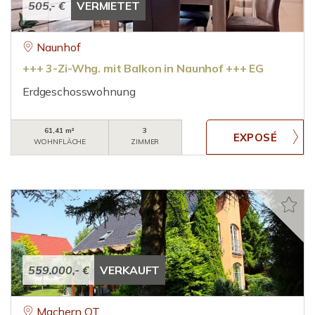
505,- €
VERMIETET
Naunhof
+++ 3-Zi-Whg. mit Balkon in Naunhof +++ EG
Erdgeschosswohnung
61,41 m²
3
WOHNFLÄCHE
ZIMMER
559.000,- €
VERKAUFT
Machern OT