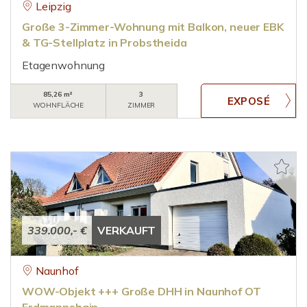
Leipzig
Große 3-Zimmer-Wohnung mit Balkon, neuer EBK
& TG-Stellplatz in Probstheida
Etagenwohnung
85,26 m²
3
WOHNFLÄCHE
ZIMMER
339.000,- €
VERKAUFT
Naunhof
WOW-Objekt +++ Große DHH in Naunhof OT