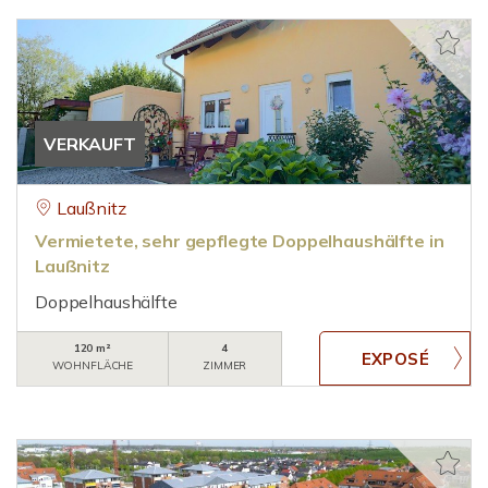
VERKAUFT
Laußnitz
Vermietete, sehr gepflegte Doppelhaushälfte in
Laußnitz
Doppelhaushälfte
120 m²
4
WOHNFLÄCHE
ZIMMER